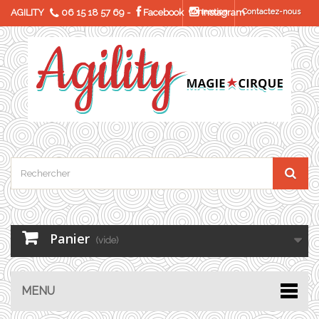
AGILITY
06 15 18 57 69
-
Facebook
Connexion
Instagram
Contactez-nous
Panier
(vide)
MENU