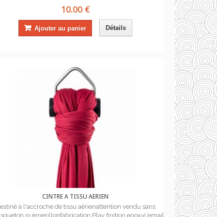
10.00 €
Détails
Ajouter au panier
CINTRE A TISSU AERIEN
estiné à l'accroche de tissu aérienattention vendu sans
queton ni émerillonfabrication Play finition epoxyL’email