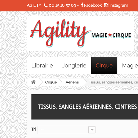
AGILITY
06 15 18 57 69
-
Facebook
Instagram
Librairie
Jonglerie
Cirque
Magie
Cirque
Aériens
Tissus, sangles aériennes, ci
TISSUS, SANGLES AÉRIENNES, CINTRE
Tri
--