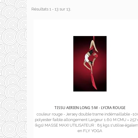
Résultats 1 - 13 sur 13.
TISSU AERIEN LONG 5 M - LYCRA ROUGE
couleur rouge - Jersey double trame indémaillable -10
polyester faible allongement Largeur 1.60 M CMU = 257
(kgs) MASSE MAXI UTILISATEUR : 85 kgs s'utilise égale
en FLY YOGA