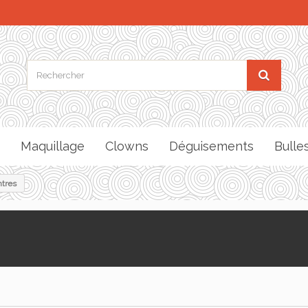
Maquillage
Clowns
Déguisements
Bulle
ntres
S