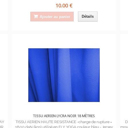
10.00 €
Détails
Ajouter au panier
TISSU AERIEN LYCRA NOIR 18 MÈTRES
LAY
TISSU AERIEN HAUTE RESISTANCE -charge de rupture =
D
IR
1800 daN (kgs) utilisé en FLY YOGA couleur bleu - Jersey
mous