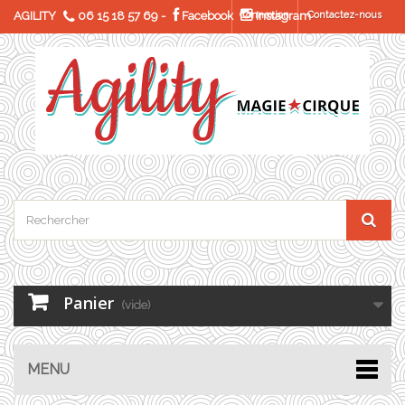
AGILITY
06 15 18 57 69
-
Facebook
Connexion
Instagram
Contactez-nous
Panier
(vide)
MENU