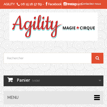
AGILITY
06 15 18 57 69
-
Facebook
Connexion
Instagram
Contactez-nous
Panier
(vide)
MENU