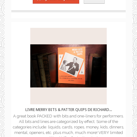
LIVRE MERRY BITS & PATTER QUIPS DE RICHARD...
A great book PACKED with bits and one-liners for performers.
All bits and lines are categorized by effect. Some of the
categories include: liquids, cards, ropes, money, kids, dinners,
mental, openers, etc. plus much, much more! VERY limited