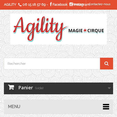
AGILITY
06 15 18 57 69
-
Facebook
Connexion
Instagram
Contactez-nous
Panier
(vide)
MENU