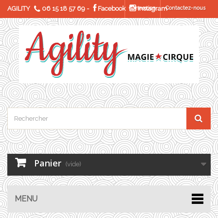
AGILITY
06 15 18 57 69
-
Facebook
Connexion
Instagram
Contactez-nous
Panier
(vide)
MENU