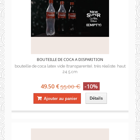
BOUTEILLE DE COCA A DISPARITION
bouteille de coca latex vide (transparente), très réaliste. haut
24.5 cm
49.50 €
-10%
55.00 €
Détails
Ajouter au panier