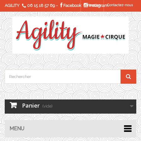
AGILITY
06 15 18 57 69
-
Facebook
Connexion
Instagram
Contactez-nous
Panier
(vide)
MENU