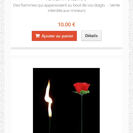
Des flammes qui apparaissent au bout de vos doigts. - Vente
interdite aux mineurs
10.00 €
Détails
Ajouter au panier