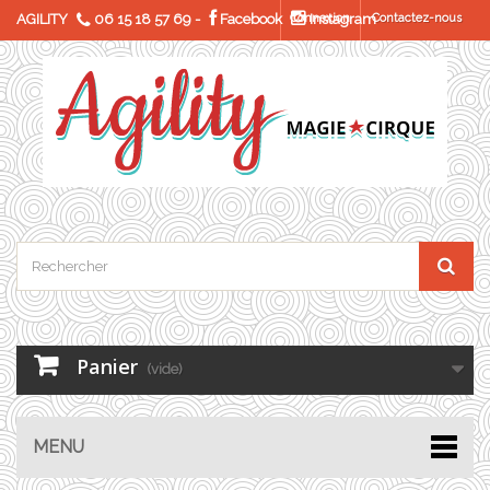
AGILITY
06 15 18 57 69
-
Facebook
Connexion
Instagram
Contactez-nous
Panier
(vide)
MENU