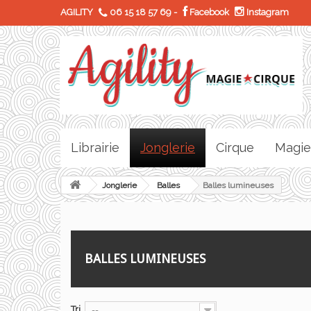
AGILITY
06 15 18 57 69
-
Facebook
Instagram
Librairie
Jonglerie
Cirque
Magie
Jonglerie
Balles
Balles lumineuses
BALLES LUMINEUSES
Tri
--