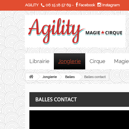
AGILITY
06 15 18 57 69
-
Facebook
Instagram
Librairie
Jonglerie
Cirque
Magie
Jonglerie
Balles
Balles contact
BALLES CONTACT