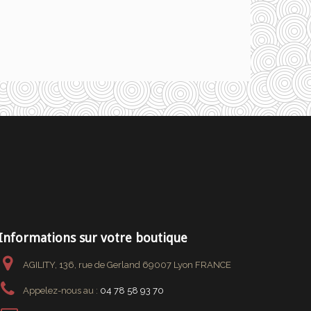
Informations sur votre boutique
AGILITY, 136, rue de Gerland 69007 Lyon FRANCE
Appelez-nous au :
04 78 58 93 70