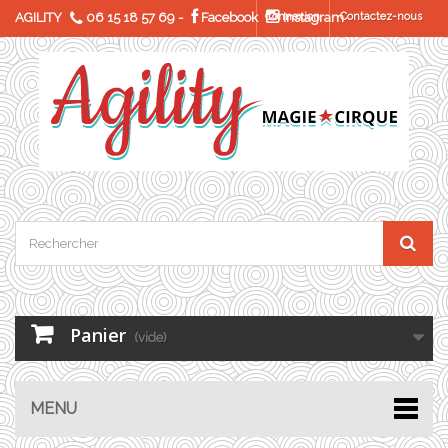
AGILITY
06 15 18 57 69
-
Facebook
Connexion
Instagram
Contactez-nous
Panier
(vide)
MENU