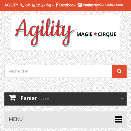
AGILITY
06 15 18 57 69
-
Facebook
Connexion
Instagram
Contactez-nous
Panier
(vide)
MENU