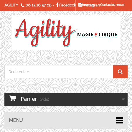
AGILITY
06 15 18 57 69
-
Facebook
Connexion
Instagram
Contactez-nous
Panier
(vide)
MENU