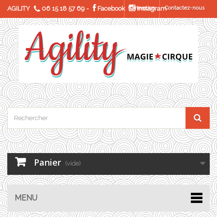
AGILITY
06 15 18 57 69
-
Facebook
Connexion
Instagram
Contactez-nous
Panier
(vide)
MENU