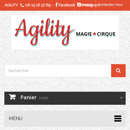
AGILITY
06 15 18 57 69
-
Facebook
Connexion
Instagram
Contactez-nous
Panier
(vide)
MENU