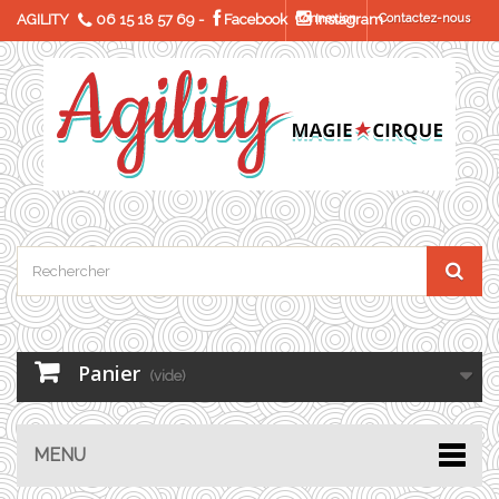
AGILITY
06 15 18 57 69
-
Facebook
Connexion
Instagram
Contactez-nous
Panier
(vide)
MENU