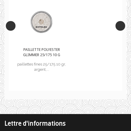
R
PAILLETTE POLYESTER
G
GLIMMER 25/175 10 G
 gr,
paillettes fines 25/175 10 gr,
argent,...
Lettre d'informations