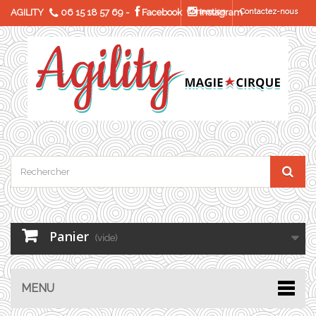
AGILITY
06 15 18 57 69
-
Facebook
Connexion
Instagram
Contactez-nous
Panier
(vide)
MENU