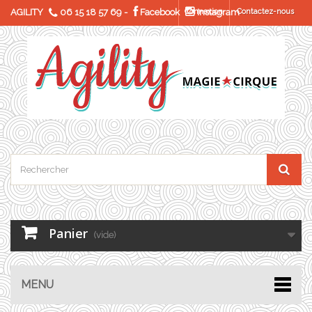
AGILITY
06 15 18 57 69
-
Facebook
Connexion
Instagram
Contactez-nous
Panier
(vide)
MENU