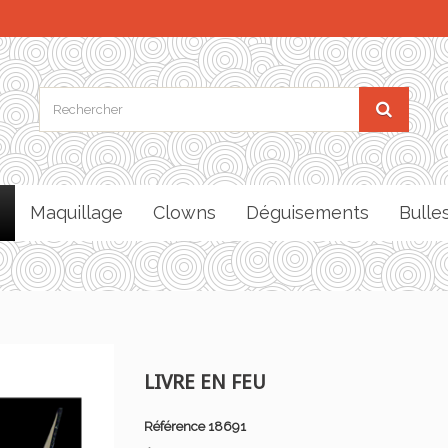
Maquillage
Clowns
Déguisements
Bulle
LIVRE EN FEU
Référence
18691