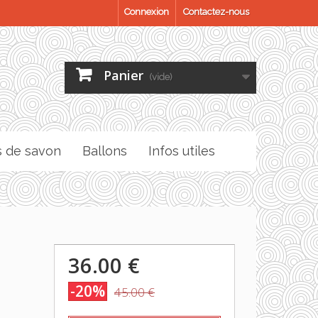
Connexion
Contactez-nous
Panier
(vide)
s de savon
Ballons
Infos utiles
36.00 €
-20%
45.00 €