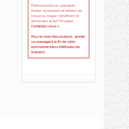
Professionnels du spectacle,
Ecoles, Association et ateliers de
cirque ou magie, bénéficiez et
demandez le tarif Privilège.
Contactez-nous >
Pour le choix des couleurs : laisser
un message à la fin de votre
commande (dans Méthodes de
livraison)