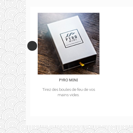
MINI
PYRO MINI
 de feu de vos
Tirez des boules de feu de vos
ides.
mains vides.