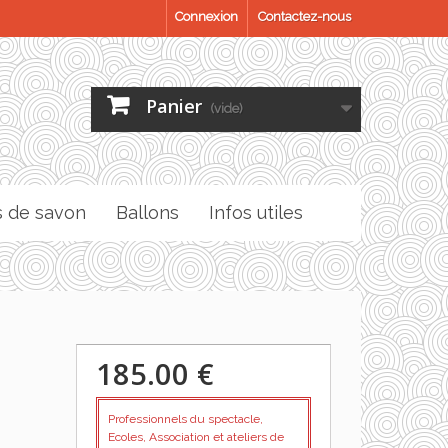
Connexion
Contactez-nous
Panier
(vide)
s de savon
Ballons
Infos utiles
185.00 €
Professionnels du spectacle,
Ecoles, Association et ateliers de