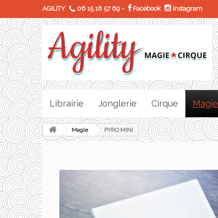
AGILITY
06 15 18 57 69
-
Facebook
Instagram
Librairie
Jonglerie
Cirque
Magie
Magie
PYRO MINI