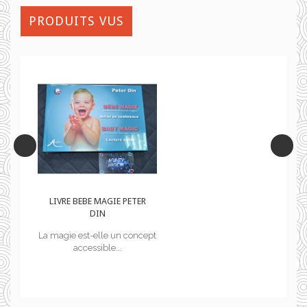
PRODUITS VUS
ER
LIVRE BEBE MAGIE PETER
DIN
cept
La magie est-elle un concept
accessible...