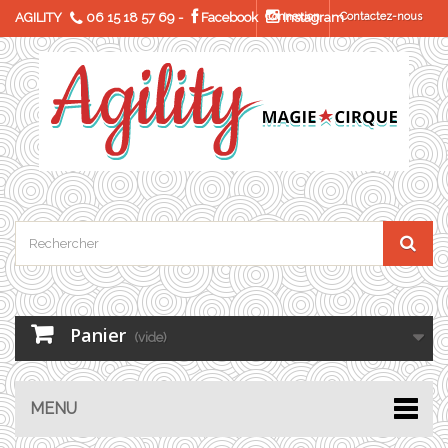
AGILITY
06 15 18 57 69
-
Facebook
Connexion
Instagram
Contactez-nous
Panier
(vide)
MENU