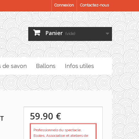
Connexion
Contactez-nous
Panier
(vide)
s de savon
Ballons
Infos utiles
59.90 €
ET
Professionnels du spectacle,
Ecoles, Association et ateliers de