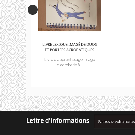
IMAGÉ DE DUOS
LIVRE LEXIQUE IMAGÉ DE DUOS
CROBATIQUES
ET PORTÉES ACROBATIQUES
tissage imagé
Livre d'apprentissage imagé
ie à...
d'acrobatie à...
Lettre d'informations