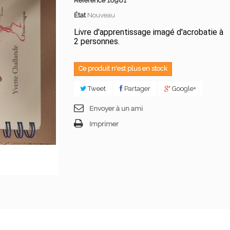
Référence
18981
État
Nouveau
Livre d'apprentissage imagé d'acrobatie à
2 personnes.
Ce produit n'est plus en stock
Tweet
Partager
Google+
Envoyer à un ami
Imprimer