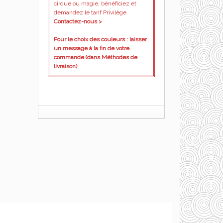
cirque ou magie, bénéficiez et
demandez le tarif Privilège.
Contactez-nous >
Pour le choix des couleurs : laisser
un message à la fin de votre
commande (dans Méthodes de
livraison)