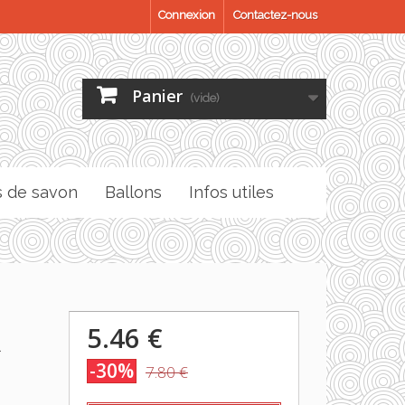
Connexion
Contactez-nous
Panier
(vide)
s de savon
Ballons
Infos utiles
5.46 €
-30%
7.80 €