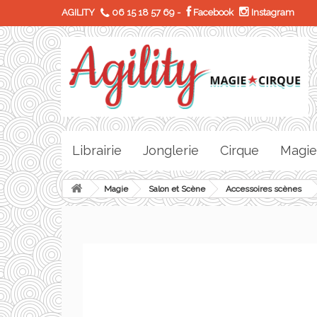
AGILITY
06 15 18 57 69
-
Facebook
Instagram
Librairie
Jonglerie
Cirque
Magie
Magie
Salon et Scène
Accessoires scènes