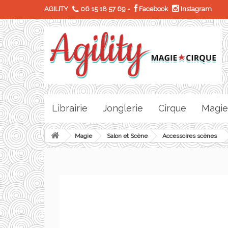
AGILITY
06 15 18 57 69
-
Facebook
Instagram
Librairie
Jonglerie
Cirque
Magie
Magie
Salon et Scène
Accessoires scènes