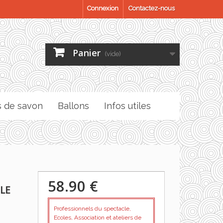
Connexion
Contactez-nous
Panier
(vide)
s de savon
Ballons
Infos utiles
58.90 €
BLE
Professionnels du spectacle,
Ecoles, Association et ateliers de