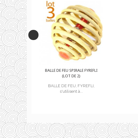
IRALE FYREFLI
BALLE DE FEU SPIRALE FYREFLI
E 2)
(LOT DE 2)
, FYREFLI,
BALLE DE FEU, FYREFLI,
nt à...
s'utilisent à...