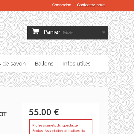
Connexion
Contactez-nous
Panier
(vide)
s de savon
Ballons
Infos utiles
55.00 €
LOT
Professionnels du spectacle,
Ecoles, Association et ateliers de