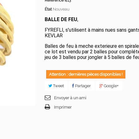
Référence
413
État
Nouveau
BALLE DE FEU
,
FYREFLI, s'utilisent à mains nues sans gant
KEVLAR
Balles de feu à meche exterieure en spirale
ce lot est vendu par 2 balles pour complét
jeu de 3 balles pour jongler à 5 balles de fe
Attention : dernières pièces disponibles !
Tweet
Partager
Google+
Envoyer à un ami
Imprimer