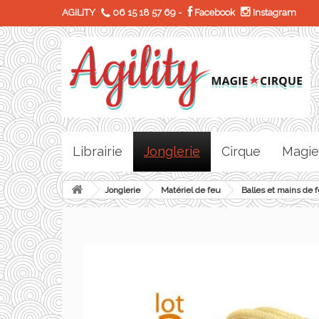
AGILITY
06 15 18 57 69
-
Facebook
Instagram
Librairie
Jonglerie
Cirque
Magie
Jonglerie
Matériel de feu
Balles et mains de 