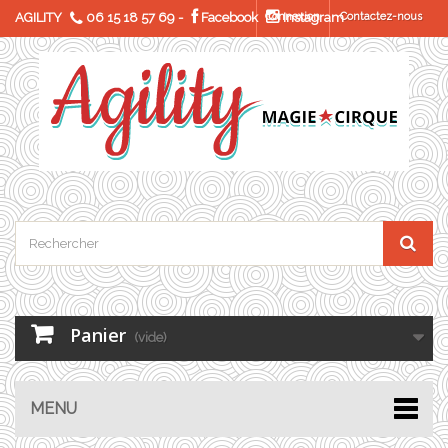
AGILITY
06 15 18 57 69
-
Facebook
Connexion
Instagram
Contactez-nous
Panier
(vide)
MENU