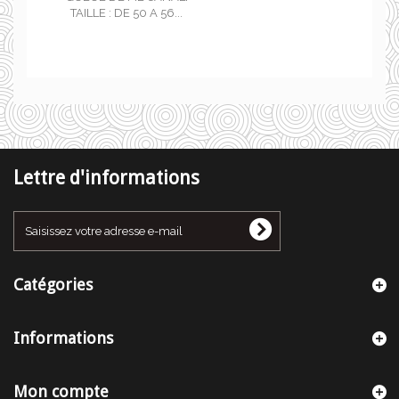
.
TAILLE : DE 50 A 56...
Lettre d'informations
Catégories
Informations
Mon compte