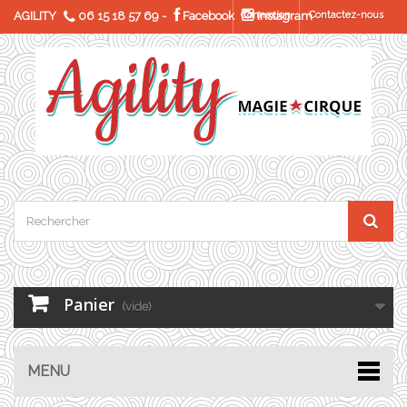
AGILITY
06 15 18 57 69
-
Facebook
Connexion
Instagram
Contactez-nous
Panier
(vide)
MENU