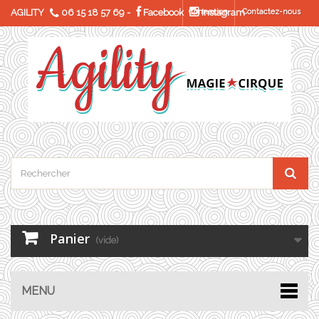
AGILITY
06 15 18 57 69
-
Facebook
Connexion
Instagram
Contactez-nous
Panier
(vide)
MENU