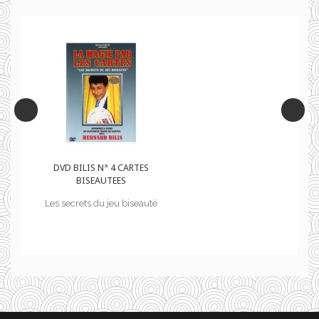
S
DVD BILIS N° 4 CARTES
BISEAUTEES
uté
Les secrets du jeu biseauté