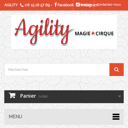
AGILITY
06 15 18 57 69
-
Facebook
Connexion
Instagram
Contactez-nous
Panier
(vide)
MENU