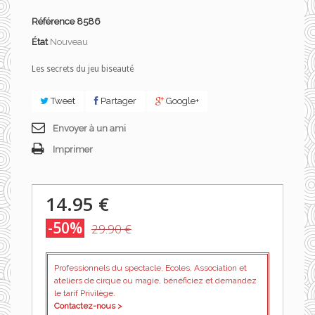
Référence
8586
État
Nouveau
Les secrets du jeu biseauté
Tweet
Partager
Google+
Envoyer à un ami
Imprimer
14.95 €
-50%
29.90 €
Professionnels du spectacle, Ecoles, Association et
ateliers de cirque ou magie, bénéficiez et demandez
le tarif Privilège.
Contactez-nous >