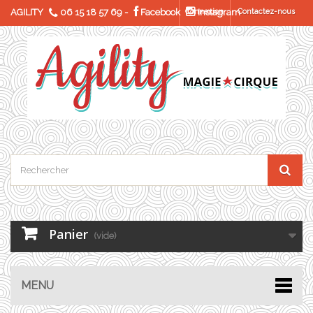
AGILITY
06 15 18 57 69
-
Facebook
Connexion
Instagram
Contactez-nous
Panier
(vide)
MENU