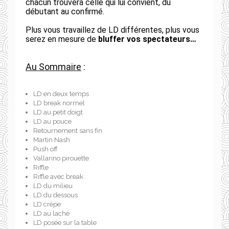
chacun trouvera celle qui lui convient, du
débutant au confirmé.
Plus vous travaillez de LD différentes, plus vous
serez en mesure de
bluffer vos spectateurs…
Au Sommaire
:
LD en deux temps
LD break normel
LD au petit doigt
LD au pouce
Retournement sans fin
Martin Nash
Push off
Vallarino pirouette
Riffle
Riffle avec break
LD du milieu
LD du dessous
LD crèpe
LD au laché
LD posée sur la table