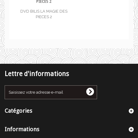
PIECES 2
DES
DVD BILIS LA MAGIE DES
PIECES 2
Lettre d'informations
Catégories
Informations