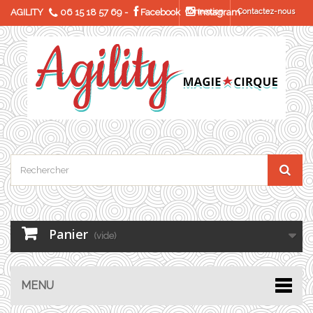
AGILITY
06 15 18 57 69
-
Facebook
Connexion
Instagram
Contactez-nous
Panier
(vide)
MENU