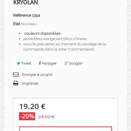
KRYOLAN
Référence
1354
État
Nouveau
couleurs disponibles :
jaune,bleu,orange,vert GR21,chinese.
vous le préciserez au moment du passage de la
commande dans la zone "commentaires
Tweet
Partager
Google+
Envoyer à un ami
Imprimer
19.20 €
-20%
24.00 €