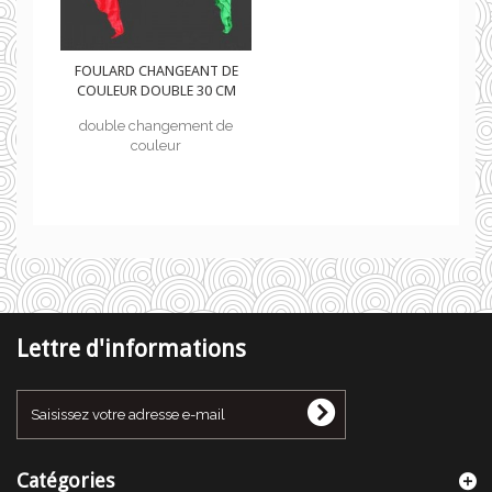
DE
FOULARD CHANGEANT DE
CM
COULEUR DOUBLE 30 CM
de
double changement de
couleur
Lettre d'informations
Catégories