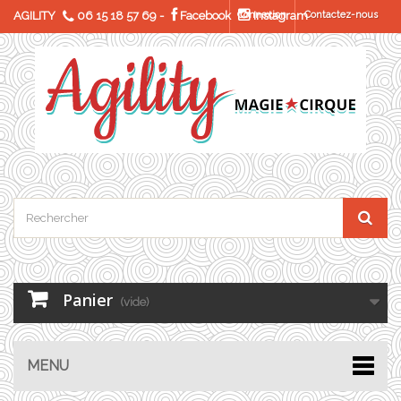
AGILITY
06 15 18 57 69
-
Facebook
Connexion
Instagram
Contactez-nous
Panier
(vide)
MENU