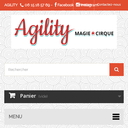
AGILITY
06 15 18 57 69
-
Facebook
Connexion
Instagram
Contactez-nous
Panier
(vide)
MENU