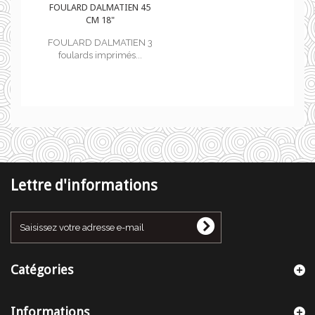
45
FOULARD DALMATIEN 45
CM 18"
 3
FOULARD DALMATIEN 3
foulards imprimés...
Lettre d'informations
Catégories
Informations