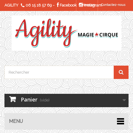
AGILITY
06 15 18 57 69
-
Facebook
Connexion
Instagram
Contactez-nous
Panier
(vide)
MENU