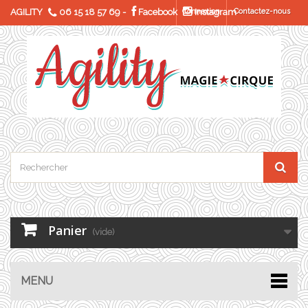
AGILITY
06 15 18 57 69
-
Facebook
Connexion
Instagram
Contactez-nous
Panier
(vide)
MENU