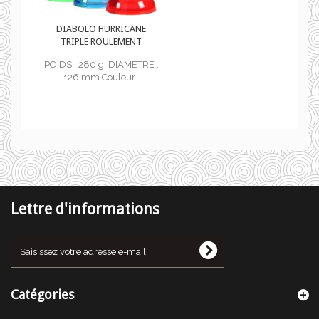
E
DIABOLO HURRICANE
TRIPLE ROULEMENT
E :
POIDS : 280 g DIAMETRE :
126 mm Couleur...
Lettre d'informations
Catégories