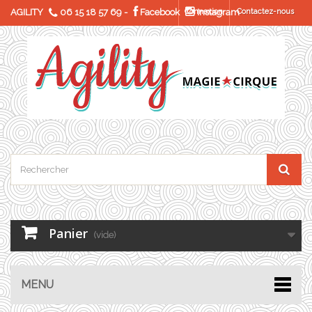
AGILITY
06 15 18 57 69
-
Facebook
Connexion
Instagram
Contactez-nous
Panier
(vide)
MENU