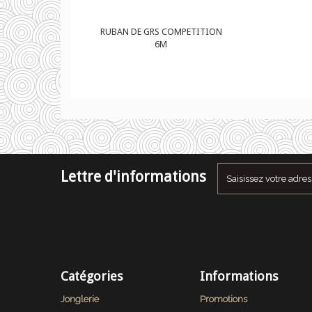
 COMPETITION
RUBAN DE GRS COMPETITION
M
6M
Lettre d'informations
Catégories
Informations
Jonglerie
Promotions