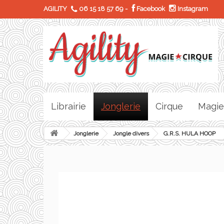
AGILITY
06 15 18 57 69
-
Facebook
Instagram
Librairie
Jonglerie
Cirque
Magie
Jonglerie
Jongle divers
G.R.S. HULA HOOP