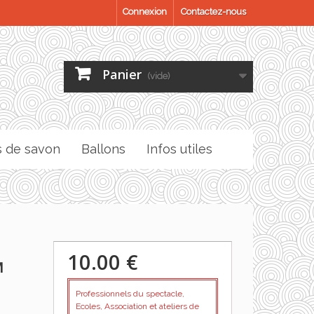
Connexion
Contactez-nous
Panier
(vide)
s de savon
Ballons
Infos utiles
10.00 €
M
Professionnels du spectacle,
Ecoles, Association et ateliers de