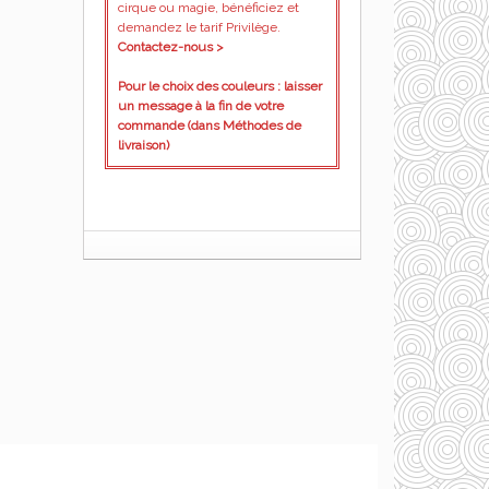
cirque ou magie, bénéficiez et
demandez le tarif Privilège.
Contactez-nous >
Pour le choix des couleurs : laisser
un message à la fin de votre
commande (dans Méthodes de
livraison)