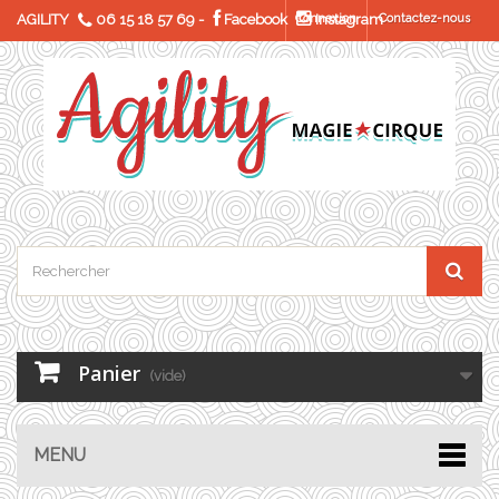
AGILITY
06 15 18 57 69
-
Facebook
Connexion
Instagram
Contactez-nous
Panier
(vide)
MENU