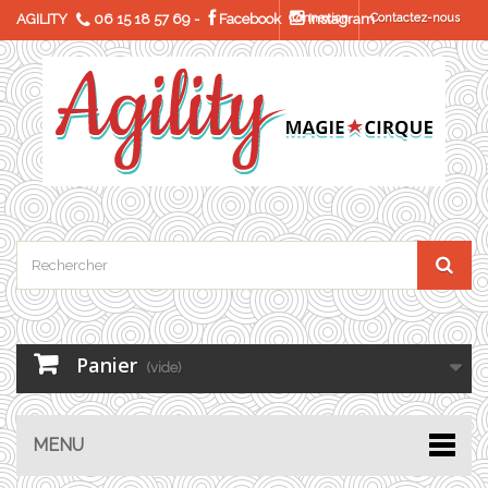
AGILITY
06 15 18 57 69
-
Facebook
Connexion
Instagram
Contactez-nous
Panier
(vide)
MENU