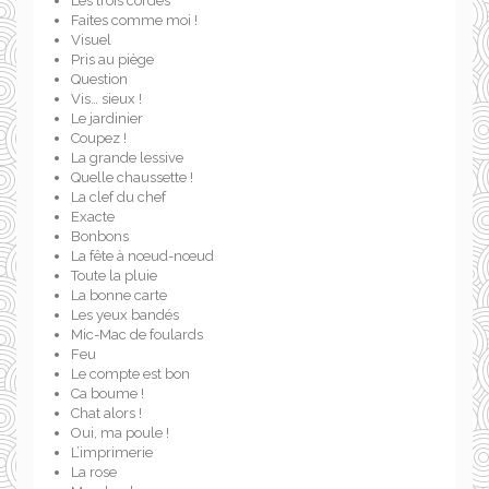
Les trois cordes
Faites comme moi !
Visuel
Pris au piège
Question
Vis… sieux !
Le jardinier
Coupez !
La grande lessive
Quelle chaussette !
La clef du chef
Exacte
Bonbons
La fête à nœud-nœud
Toute la pluie
La bonne carte
Les yeux bandés
Mic-Mac de foulards
Feu
Le compte est bon
Ca boume !
Chat alors !
Oui, ma poule !
L’imprimerie
La rose