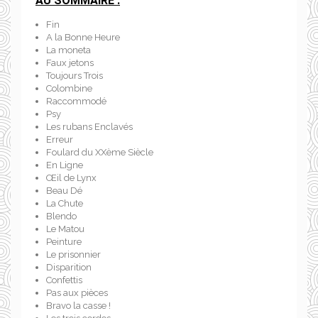
AU SOMMAIRE :
Fin
A la Bonne Heure
La moneta
Faux jetons
Toujours Trois
Colombine
Raccommodé
Psy
Les rubans Enclavés
Erreur
Foulard du XXème Siècle
En Ligne
Œil de Lynx
Beau Dé
La Chute
Blendo
Le Matou
Peinture
Le prisonnier
Disparition
Confettis
Pas aux pièces
Bravo la casse !