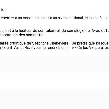
ite…
résenter à un concours, c’est à un niveau national, et bien sûr il
ique, est à la hauteur de son talent et de son élégance. Avec ce
 se rapproche des sommets…
qualité artistique de Stéphane Chenevière ! Je prédis que lorsque
lent. Aimez-le, il vous le rendra bien !… » - Carlos Vaquera, ex