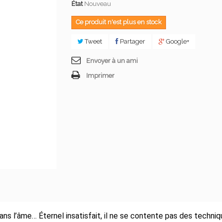
État
Nouveau
Ce produit n'est plus en stock
Tweet
Partager
Google+
Envoyer à un ami
Imprimer
ns l’âme… Éternel insatisfait, il ne se contente pas des techn