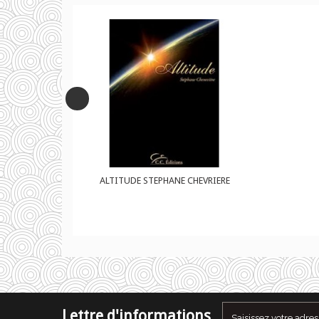
ANE CHEVRIERE
ALTITUDE STEPHANE CHEVRIERE
Lettre d'informations