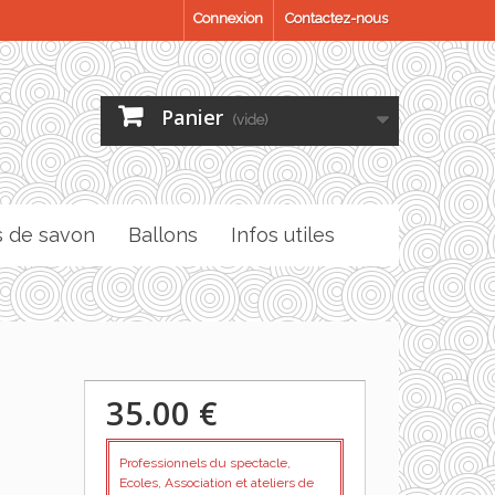
Connexion
Contactez-nous
Panier
(vide)
s de savon
Ballons
Infos utiles
35.00 €
Professionnels du spectacle,
Ecoles, Association et ateliers de