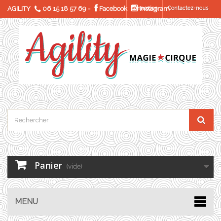
AGILITY
06 15 18 57 69
-
Facebook
Connexion
Instagram
Contactez-nous
Panier
(vide)
MENU