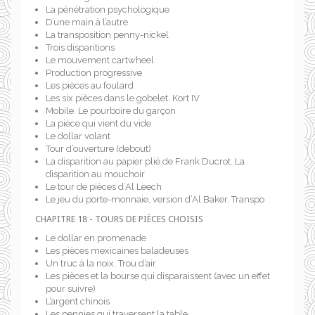
La pénétration psychologique
D’une main à l’autre
La transposition penny-nickel
Trois disparitions
Le mouvement cartwheel
Production progressive
Les pièces au foulard
Les six pièces dans le gobelet. Kort IV
Mobile. Le pourboire du garçon
La pièce qui vient du vide
Le dollar volant
Tour d’ouverture (debout)
La disparition au papier plié de Frank Ducrot. La
disparition au mouchoir
Le tour de pièces d’Al Leech
Le jeu du porte-monnaie, version d’Al Baker. Transpo
CHAPITRE 18 - TOURS DE PIÈCES CHOISIS
Le dollar en promenade
Les pièces mexicaines baladeuses
Un truc à la noix. Trou d’air
Les pièces et la bourse qui disparaissent (avec un effet
pour suivre)
L’argent chinois
Les pennies qui traversent la table