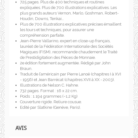
725 pages. Plus de 400 techniques et routines
expliquées. Plus de 700 illustrations explicatives. Les
plus grands auteurs Vernon, Marlo, Goshman, Robert-
Houdin, Downs, Tenkai…
Plus de 700 illustrations explicatives précises émaillent
les tours et techniques, pour assurer une
compréhension parfaite.
Jean-Pierre Vallarino, expert en close-up français,
lauréat de la Fédération Internationale des Sociétés
Magiques (FISM), recommande chaudement le Traité
de Prestidigitation des Pièces de Monnaie.
2e édition fortement augmentée. Rédigé par John
Braun.
Traduit de l’américain par Pierre Lanoë (chapitres I à XVI
- 1956) et Jean Barrécat (chapitres XVII à XX - 2003).
Illustrations de Nelson C. Hahne.
732 pages. Format : 16 x 22 cm.
Poids : 1.194 grammes (~1,2 Kg)
Couverture rigide. Reliure cousue.
Edité par Slatkine (Genève, Paris).
AVIS