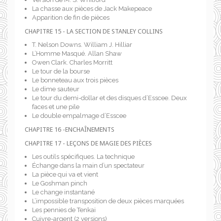
La chasse aux pièces de Jack Makepeace
Apparition de fin de pièces
CHAPITRE 15 - LA SECTION DE STANLEY COLLINS
T. Nelson Downs. William J. Hilliar
L’Homme Masqué. Allan Shaw
Owen Clark. Charles Morritt
Le tour de la bourse
Le bonneteau aux trois pièces
Le dime sauteur
Le tour du demi-dollar et des disques d’Esscee. Deux
faces et une pile
Le double empalmage d’Esscee
CHAPITRE 16 -ENCHAÎNEMENTS
CHAPITRE 17 - LEÇONS DE MAGIE DES PIÈCES
Les outils spécifiques. La technique
Échange dans la main d’un spectateur
La pièce qui va et vient
Le Goshman pinch
Le change instantané
L’impossible transposition de deux pièces marquées
Les pennies de Tenkai
Cuivre-argent (2 versions)