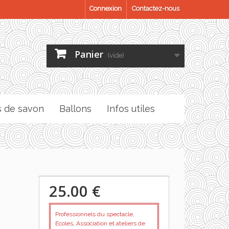
Connexion
Contactez-nous
Panier
(vide)
s de savon
Ballons
Infos utiles
25.00 €
Professionnels du spectacle,
Ecoles, Association et ateliers de