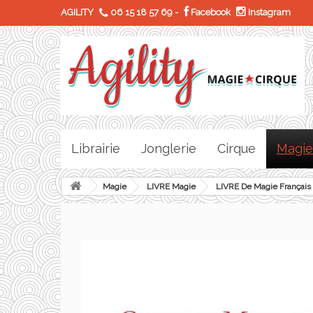
AGILITY
06 15 18 57 69
-
Facebook
Instagram
Librairie
Jonglerie
Cirque
Magie
Magie
LIVRE Magie
LIVRE De Magie Français