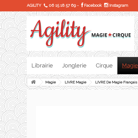
AGILITY
06 15 18 57 69
-
Facebook
Instagram
Librairie
Jonglerie
Cirque
Magie
Magie
LIVRE Magie
LIVRE De Magie Français