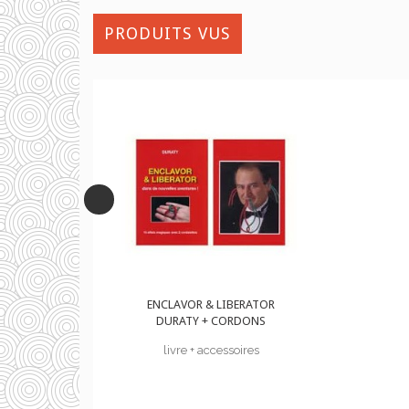
PRODUITS VUS
LIBERATOR
ENCLAVOR & LIBERATOR
 CORDONS
DURATY + CORDONS
cessoires
livre + accessoires