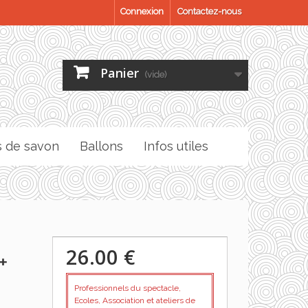
Connexion
Contactez-nous
Panier
(vide)
s de savon
Ballons
Infos utiles
26.00 €
+
Professionnels du spectacle,
Ecoles, Association et ateliers de