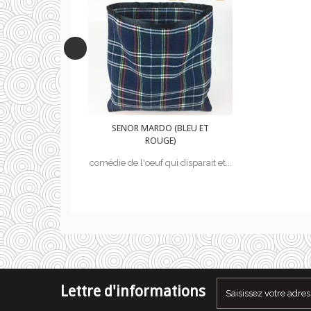
 (BLEU ET
SENOR MARDO (BLEU ET
GE)
ROUGE)
ui disparait et...
comédie de l'oeuf qui disparait et...
Lettre d'informations