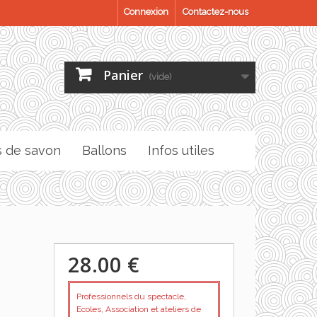
Connexion
Contactez-nous
Panier
(vide)
s de savon
Ballons
Infos utiles
28.00 €
Professionnels du spectacle,
Ecoles, Association et ateliers de