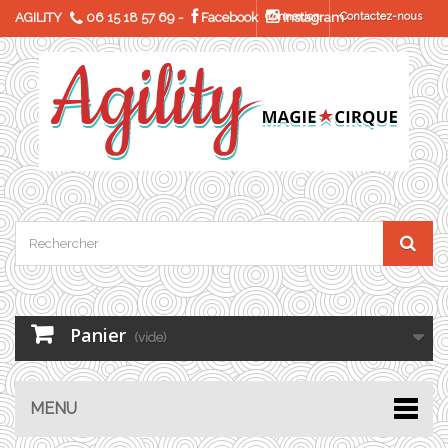
AGILITY
06 15 18 57 69
-
Facebook
Connexion
Instagram
Contactez-nous
Panier
(vide)
MENU