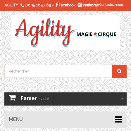
AGILITY
06 15 18 57 69
-
Facebook
Connexion
Instagram
Contactez-nous
Panier
(vide)
MENU