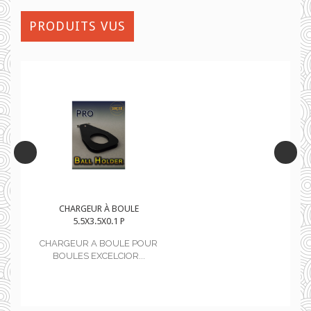
PRODUITS VUS
CHARGEUR À BOULE
5.5X3.5X0.1 P
OUR
CHARGEUR A BOULE POUR
.
BOULES EXCELCIOR...