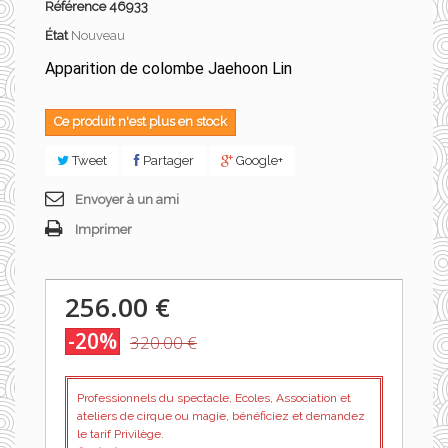
Référence
46933
État
Nouveau
Apparition de colombe Jaehoon Lin
Ce produit n'est plus en stock
Tweet
Partager
Google+
Envoyer à un ami
Imprimer
256.00 €
-20%
320.00 €
Professionnels du spectacle, Ecoles, Association et
ateliers de cirque ou magie, bénéficiez et demandez
le tarif Privilège.