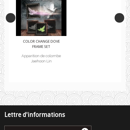
E
COLOR CHANGE DOVE
FRAME SET
e
Apparition de colombe
Jaehoon Lin
Lettre d'informations