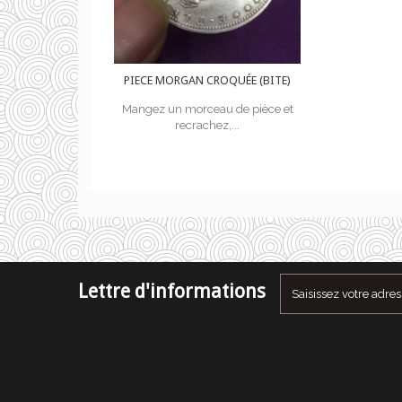
ROQUÉE (BITE)
PIECE MORGAN CROQUÉE (BITE)
au de pièce et
Mangez un morceau de pièce et
ez,...
recrachez,...
Lettre d'informations