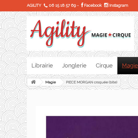
AGILITY
06 15 18 57 69
-
Facebook
Instagram
Librairie
Jonglerie
Cirque
Magie
Magie
PIECE MORGAN croquée (bite)