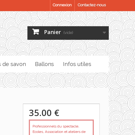
Connexion
Contactez-nous
Panier
(vide)
s de savon
Ballons
Infos utiles
35.00 €
Professionnels du spectacle,
Ecoles, Association et ateliers de